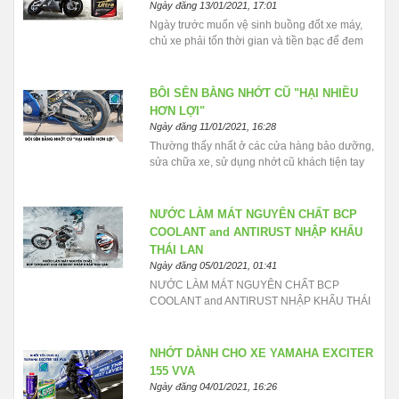
Ngày đăng 13/01/2021, 17:01
Ngày trước muốn vệ sinh buồng đốt xe máy,
chủ xe phải tốn thời gian và tiền bạc để đem
xe ra tiệm rã máy. Nhưng hiện tại chỉ với sản
phẩm Dung dịch vệ sinh buồng đốt S - ULTRA
chưa tới 100k đã giúp bạn giải quyết mọi lo
BÔI SÊN BẰNG NHỚT CŨ "HẠI NHIỀU
ngại. Tìm hiểu ngay…
HƠN LỢI"
Ngày đăng 11/01/2021, 16:28
Thường thấy nhất ở các cửa hàng bảo dưỡng,
sửa chữa xe, sử dụng nhớt cũ khách tiện tay
bôi trơn vào sên xe khách. Hầu hết người Việt
đang mắc phải những sai lầm nghiêm trọng
trong việc bảo dưỡng sên...
NƯỚC LÀM MÁT NGUYÊN CHẤT BCP
COOLANT and ANTIRUST NHẬP KHẨU
THÁI LAN
Ngày đăng 05/01/2021, 01:41
NƯỚC LÀM MÁT NGUYÊN CHẤT BCP
COOLANT and ANTIRUST NHẬP KHẨU THÁI
LAN BCP COOLANT and ANTIRUST Là chất
làm mát hiệu suất cao sản xuất từ ethylene
glycol mono và hỗn hợp tối ưu các chất ức chế
NHỚT DÀNH CHO XE YAMAHA EXCITER
ăn mòn. Sản phẩm giúp bảo vệ chống ăn mòn
155 VVA
cho cả hệ thống làm mát bằng nhôm hoặc sắt.
Ngày đăng 04/01/2021, 16:26
Nước làm mát xe máy BCP COOLANT and