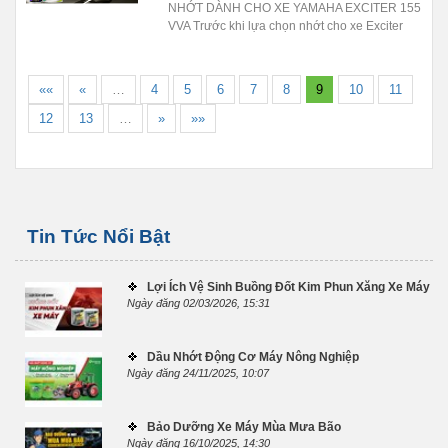
NHỚT DÀNH CHO XE YAMAHA EXCITER 155
ANTIRUST là dung dịch làm mát động cơ pha
VVA Trước khi lựa chọn nhớt cho xe Exciter
sẵn, sản xuất từ gốc Ethylene Glycol và đạt
đời mới 155 VVA cần chú ý đến dung tích nhớt
chuẩn công nghệ chống đông tuyết trong thời
mà nhà sản xuất quy định cho xe bởi thay
tiết giá lạnh lên đến -37 độ C. Nước làm mát...
đúng dung tích nhớt giúp động cơ xe hoạt
««
«
…
4
5
6
7
8
9
10
11
động ổn định. Việc đổ dư thừa nhớt xe khiến
nặng và ì máy, còn nếu đổ thiếu làm giảm khả
12
13
…
»
»»
năng bôi trơn gây bào mòn và hư hỏng chi tiết
máy. Theo như khuyến nghị từ Yamaha Town,
dung tích nhớt dành cho xe Exciter 155 VVA
thay định kỳ là 1.1 lít và khi rã...
Tin Tức Nổi Bật
Lợi Ích Vệ Sinh Buồng Đốt Kim Phun Xăng Xe Máy
Ngày đăng 02/03/2026, 15:31
Dầu Nhớt Động Cơ Máy Nông Nghiệp
Ngày đăng 24/11/2025, 10:07
Bảo Dưỡng Xe Máy Mùa Mưa Bão
Ngày đăng 16/10/2025, 14:30