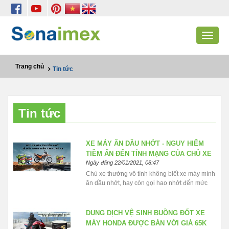
Toggle
navigat
Trang chủ
Tin tức
Tin tức
XE MÁY ĂN DẦU NHỚT - NGUY HIỂM
TIỀM ẨN ĐẾN TÍNH MẠNG CỦA CHỦ XE
Ngày đăng 22/01/2021, 08:47
Chủ xe thường vô tình không biết xe máy mình
ăn dầu nhớt, hay còn gọi hao nhớt đến mức
cạn nhớt sẽ gây hại nguy hiểm cho cả người
và xe. Xem ngay !!!
DUNG DỊCH VỆ SINH BUỒNG ĐỐT XE
MÁY HONDA ĐƯỢC BÁN VỚI GIÁ 65K