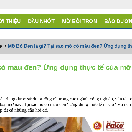
ỚI THIỆU
DẦU NHỚT
MỠ BÔI TRƠN
BẢO DƯỠN
e
Mỡ Bò Đen là gì? Tại sao mỡ có màu đen? Ứng dụng t
 có màu đen? Ứng dụng thực tế của mỡ
n dụng được sử dụng rộng rãi trong các ngành công nghiệp, vận tải, c
oại mỡ này: Tại sao nó có màu đen? Ứng dụng thực tế ra sao? Và nên
áp tất cả những câu hỏi đó.