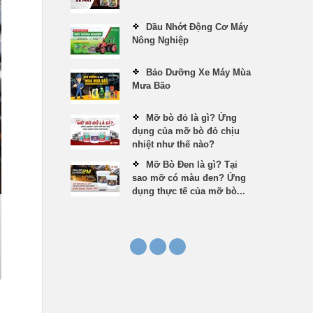
Dầu Nhớt Động Cơ Máy
Nông Nghiệp
Bảo Dưỡng Xe Máy Mùa
Mưa Bão
Mỡ bò đỏ là gì? Ứng
dụng của mỡ bò đỏ chịu
nhiệt như thế nào?
Mỡ Bò Đen là gì? Tại
sao mỡ có màu đen? Ứng
dụng thực tế của mỡ bò...