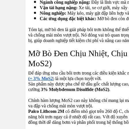
Ngành công nghiệp nặng:
 Đây là lĩnh vực mà m
Vận tải hạng nặng:
 Xe tải, xe cơ giới, máy xây
Nông nghiệp:
 Máy kéo, máy gặt đập liên hợp và
Các ứng dụng đặc biệt khác:
 Mỡ bò đen còn đư
Tóm lại, mỡ bò đen là giải pháp bôi trơn không thể th
và chống mài mòn vượt trội. Nó đóng vai trò quan trọng
bị, giúp doanh nghiệp tiết kiệm chi phí và nâng cao năn
Mỡ Bò Đen Chịu Nhiệt, Chịu
MoS2)
Để đáp ứng nhu cầu bôi trơn trong các điều kiện khắc 
(+ 3% MoS2
là một lựa chọn tuyệt vời.
)
Sản phẩm này được pha chế từ dầu gốc chất lượng cao,
cường
3% Molybdenum Disulfide (MoS2)
.
Chính hàm lượng MoS2 cao này không chỉ mang lại mà
va đập và chống mài mòn vượt trội.
Palco Lithcom 2M
có điểm nhỏ giọt trên 260 độ C, cho
năng bôi trơn ngay cả ở nhiệt độ rất cao. Với độ xuyê
đồng thời dễ dàng bơm và phân phối trong hệ thống bôi