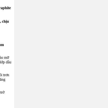
raphite
, chịu
um
vào mỡ
 lớp dầu
i trơn
năng
trở