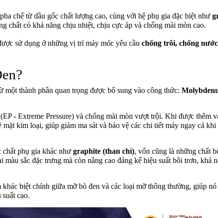
ha chế từ dầu gốc chất lượng cao, cùng với hệ phụ gia đặc biệt như
g
g chất có khả năng chịu nhiệt, chịu cực áp và chống mài mòn cao.
được sử dụng ở những vị trí máy móc yêu cầu
chống trôi, chống nước
Đen?
ừ một thành phần quan trọng được bổ sung vào công thức:
Molybden
p (EP - Extreme Pressure) và chống mài mòn vượt trội. Khi được thêm 
 mặt kim loại, giúp giảm ma sát và bảo vệ các chi tiết máy ngay cả khi
 chất phụ gia khác như
graphite (than chì)
, vốn cũng là những chất bô
i màu sắc đặc trưng mà còn nâng cao đáng kể hiệu suất bôi trơn, khả 
 khác biệt chính giữa mỡ bò đen và các loại mỡ thông thường, giúp nó 
 suất cao.