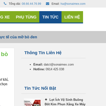
Tổng đài:
08.66.44.76.99
Email:
ha@sonaimex.com
G XE
PHỤ TÙNG
TIN TỨC
LIÊN HỆ
hực tế của mỡ bò đen
Thông Tin Liên Hệ
 bò
Email:
datct@sonaimex.com
Hotline:
0914 425 038
ơ khí,
 chọn
Tin Tức Nổi Bật
Lợi Ích Vệ Sinh Buồng
Đốt Kim Phun Xăng Xe Máy