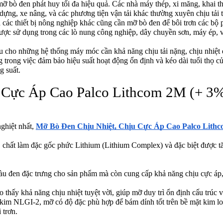
ỡ bò đen phát huy tối đa hiệu quả. Các nhà máy thép, xi măng, khai thá
 dựng, xe nâng, và các phương tiện vận tải khác thường xuyên chịu tải 
 các thiết bị nông nghiệp khác cũng cần mỡ bò đen để bôi trơn các bộ 
ợc sử dụng trong các lò nung công nghiệp, dây chuyền sơn, máy ép, và n
iếu cho những hệ thống máy móc cần khả năng chịu tải nặng, chịu nhiệt
 trong việc đảm bảo hiệu suất hoạt động ổn định và kéo dài tuổi thọ củ
g suất.
 Cực Áp Cao Palco Lithcom 2M (+ 3
nghiệt nhất,
Mỡ Bò Đen Chịu Nhiệt, Chịu Cực Áp Cao Palco Lith
 chất làm đặc gốc phức Lithium (Lithium Complex) và đặc biệt được t
u đen đặc trưng cho sản phẩm mà còn cung cấp khả năng chịu cực áp
 thấy khả năng chịu nhiệt tuyệt vời, giúp mỡ duy trì ổn định cấu trúc v
n kim NLGI-2, mỡ có độ đặc phù hợp để bám dính tốt trên bề mặt kim lo
 trơn.