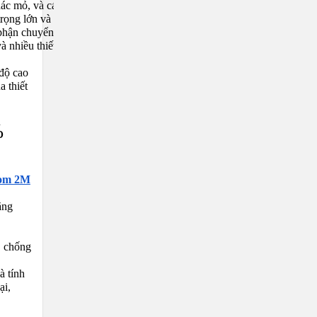
c mỏ, và các ngành công nghiệp sản xuất khác thường xuyên có các thiết
trọng lớn và hoạt động liên tục. Mỡ bò đen được sử dụng để bôi trơn các
phận chuyển động, đặc biệt là trong môi trường khắc nghiệt với nhiều 
hiều thiết bị công nghiệp khác nơi nhiệt độ và áp lực là yếu tố then 
 độ cao
a thiết
%
com 2M
ăng
, chống
à tính
ại,