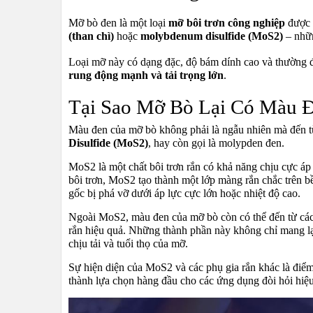
Mỡ bò đen là một loại
mỡ bôi trơn công nghiệp
được p
(than chì)
hoặc
molybdenum disulfide (MoS2)
– nhữn
Loại mỡ này có dạng đặc, độ bám dính cao và thường 
rung động mạnh và tải trọng lớn
.
Tại Sao Mỡ Bò Lại Có Màu 
Màu đen của mỡ bò không phải là ngẫu nhiên mà đến t
Disulfide (MoS2)
, hay còn gọi là molypden đen.
MoS2 là một chất bôi trơn rắn có khả năng chịu cực á
bôi trơn, MoS2 tạo thành một lớp màng rắn chắc trên bề
gốc bị phá vỡ dưới áp lực cực lớn hoặc nhiệt độ cao.
Ngoài MoS2, màu đen của mỡ bò còn có thể đến từ các
rắn hiệu quả. Những thành phần này không chỉ mang lạ
chịu tải và tuổi thọ của mỡ.
Sự hiện diện của MoS2 và các phụ gia rắn khác là điểm
thành lựa chọn hàng đầu cho các ứng dụng đòi hỏi hiệu