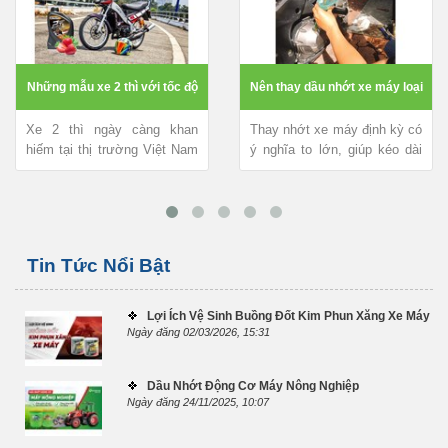
Những mẫu xe 2 thì với tốc độ
Nên thay dầu nhớt xe máy loại
Xe 2 thì ngày càng khan
Thay nhớt xe máy định kỳ có
khủng hiện nay
0.8 hay 1L ?
hiếm tại thị trường Việt Nam
ý nghĩa to lớn, giúp kéo dài
bởi tốc độ vượt trội, giá
tuổi thọ động cơ, xe vận
thành cao, tiếng...
hành...
Tin Tức Nổi Bật
Lợi Ích Vệ Sinh Buồng Đốt Kim Phun Xăng Xe Máy
Ngày đăng 02/03/2026, 15:31
Dầu Nhớt Động Cơ Máy Nông Nghiệp
Ngày đăng 24/11/2025, 10:07