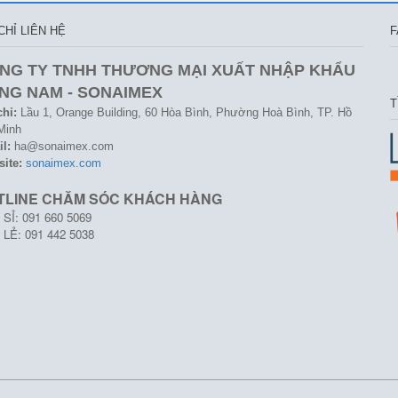
CHỈ LIÊN HỆ
F
NG TY TNHH THƯƠNG MẠI XUẤT NHẬP KHẨU
NG NAM - SONAIMEX
T
chỉ:
Lầu 1, Orange Building, 60 Hòa Bình, Phường Hoà Bình, TP. Hồ
Minh
l:
ha@sonaimex.com
site:
sonaimex.com
TLINE CHĂM SÓC KHÁCH HÀNG
SỈ: 091 660 5069
LẺ: 091 442 5038