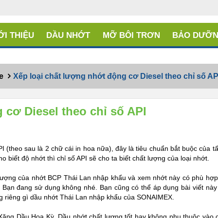
ỚI THIỆU
DẦU NHỚT
MỠ BÔI TRƠN
BẢO DƯỠN
e
Xếp loại chất lượng nhớt động cơ Diesel theo chỉ số AP
 cơ Diesel theo chỉ số API
I (theo sau là 2 chữ cái in hoa nữa), đây là tiêu chuẩn bắt buộc của tấ
ho biết độ nhớt thì chỉ số API sẽ cho ta biết chất lượng của loại nhớt.
 lượng của nhớt BCP Thái Lan nhập khẩu và xem nhớt này có phù hợ
n Bạn đang sử dụng không nhé. Bạn cũng có thể áp dụng bài viết nà
ông riêng gì dầu nhớt Thái Lan nhập khẩu của SONAIMEX.
ện Xăng Dầu Hoa Kỳ.
Dầu nhớt chất lượng tốt hay không phụ thuộc vào 