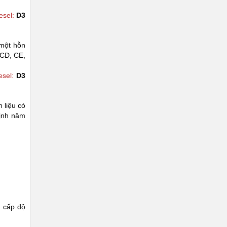
esel:
D3
 một hỗn
 CD, CE,
sel:
D3
 liệu có
định năm
u cấp độ