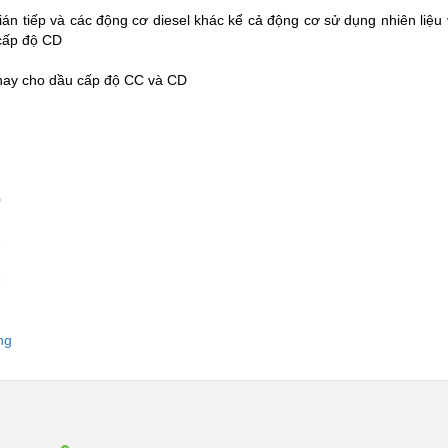
ián tiếp và các động cơ diesel khác kể cả động cơ sử dụng nhiên liệu
 cấp độ CD
thay cho dầu cấp độ CC và CD
0
1
9
ng