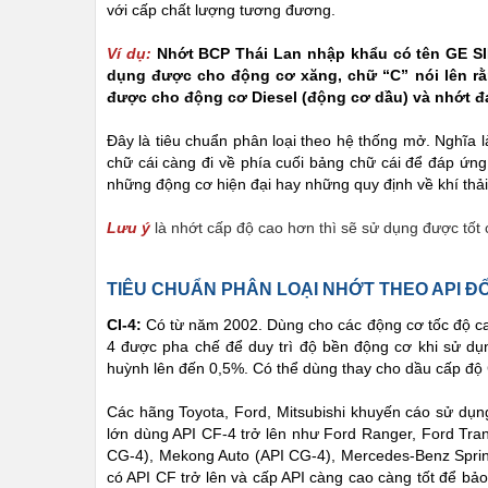
với cấp chất lượng tương đương.
Ví dụ:
Nhớt BCP Thái Lan nhập khẩu có tên GE SI
dụng được cho động cơ xăng, chữ “C” nói lên r
được cho động cơ Diesel (động cơ dầu) và nhớt đạ
Đây là tiêu chuẩn phân loại theo hệ thống mở. Nghĩa là
chữ cái càng đi về phía cuối bảng chữ cái để đáp ứng
những động cơ hiện đại hay những quy định về khí thải
Lưu ý
là nhớt cấp độ cao hơn thì sẽ sử dụng được tốt 
TIÊU CHUẨN PHÂN LOẠI NHỚT THEO API ĐỐ
CI-4:
Có từ năm 2002. Dùng cho các động cơ tốc độ cao
4 được pha chế để duy trì độ bền động cơ khi sử dụn
huỳnh lên đến 0,5%. Có thể dùng thay cho dầu cấp độ
Các hãng Toyota, Ford, Mitsubishi khuyến cáo sử dụng 
lớn dùng API CF-4 trở lên như Ford Ranger, Ford Transi
CG-4), Mekong Auto (API CG-4), Mercedes-Benz Sprinte
có API CF trở lên và cấp API càng cao càng tốt để b