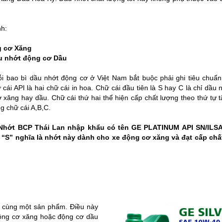
nh:
g cơ Xăng
u nhớt động cơ Dầu
i bao bì dầu nhớt động cơ ở Việt Nam bắt buộc phải ghi tiêu chuẩn
 cái API là hai chữ cái in hoa. Chữ cái đầu tiên là S hay C là chỉ dầu 
 xăng hay dầu. Chữ cái thứ hai thể hiện cấp chất lượng theo thứ tự 
g chữ cái A,B,C.
Nhớt BCP Thái Lan nhập khẩu có tên GE PLATINUM API SN/ILS
ữ “S” nghĩa là nhớt này dành cho xe động cơ xăng và đạt cấp chấ
n cùng một sản phẩm. Điều này
động cơ xăng hoặc động cơ dầu