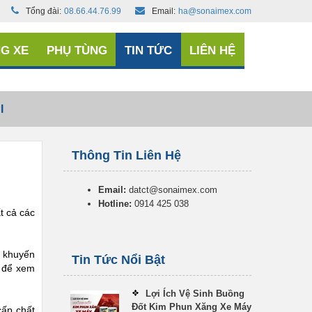
Tổng đài:
08.66.44.76.99
Email:
ha@sonaimex.com
G XE
PHỤ TÙNG
TIN TỨC
LIÊN HỆ
I
Thông Tin Liên Hệ
Email:
datct@sonaimex.com
Hotline:
0914 425 038
t cả các
p khuyến
Tin Tức Nổi Bật
y để xem
Lợi Ích Vệ Sinh Buồng
Đốt Kim Phun Xăng Xe Máy
cấp chất