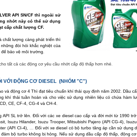
LVER API SN/CF thì ngoài sử
ằng nhớt này có thể sử dụng
t cấp chất lượng CF.
 chất lượng càng phát triển thì
 những đòi hỏi khắc nghiệt của
 để bảo vệ môi trường.
cho tất cả các động cơ yêu cầu nhớt cấp độ thấp hơn nhé.
I VỚI ĐỘNG CƠ DIESEL (NHÓM "C")
 và động cơ 4 Thì đạt tiêu chuẩn khí thải quy định năm 2002. Dầu cấ
g khí thải tuần hoàn và cho việc sử dụng nhiên liệu có chứa hàm l
 CD, CE, CF-4, CG-4 và CH-4.
API SL trở lên. Đối với các xe diesel cao cấp và đời mới từ 1990 trở
t, Isuzu Hilander, Isuzu Trooper, Mitsubishi Pajero (API CG-4), Isuzu 
r (API CI-4), … Đối với xe diesel có bộ turbo tăng áp cần sử dụng 
ảo đảm bộ turbo không bị hỏng. Nếu sử dụng dầu cấp độ thấp, động c