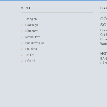
MENU
ĐỊA 
CÔ
Trang chủ
SO
Giới thiệu
Địa 
Dầu nhớt
Chí 
Mỡ bôi trơn
Emai
Bảo dưỡng xe
Web
Phụ tùng
HO
Tin tức
BÁN 
Liên hệ
BÁN 