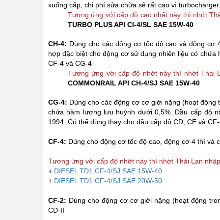
xuống cấp, chi phí sửa chữa sẽ rất cao vì turbocharger 
Tương ứng với cấp độ cao nhất này thì nhớt Th
TURBO PLUS API CI-4/SL SAE 15W-40
CH-4:
Dùng cho các động cơ tốc độ cao và động cơ 4 
hợp đặc biệt cho động cơ sử dụng nhiên liệu có chứa
CF-4 và CG-4
Tương ứng với cấp độ nhớt này thì nhớt Thái
COMMONRAIL API CH-4/SJ SAE 15W-40
CG-4:
Dùng cho các động cơ cơ giới nặng (hoạt động tr
chứa hàm lượng lưu huỳnh dưới 0,5%. Dầu cấp độ nà
1994. Có thể dùng thay cho dầu cấp độ CD, CE và CF
CF-4:
Dùng cho động cơ tốc độ cao, động cơ 4 thì và 
Tương ứng với cấp độ nhớt này thì nhớt Thái Lan nhậ
+
DIESEL TD1 CF-4/SJ SAE 15W-40
+
DIESEL TD1 CF-4/SJ SAE 20W-50
CF-2:
Dùng cho động cơ cơ giới nặng (hoạt động tron
CD-II