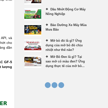
Dầu Nhớt Động Cơ Máy
Nông Nghiệp
Bảo Dưỡng Xe Máy Mùa
Mưa Bão
 API, và
Mỡ bò đỏ là gì? Ứng
nhớt cho
dụng của mỡ bò đỏ chịu
tăng dần
nhiệt như thế nào?
Mỡ Bò Đen là gì? Tại
sao mỡ có màu đen? Ứng
AC GF-5
dụng thực tế của mỡ bò...
t lượng