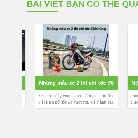
BÀI VIẾT BẠN CÓ THỂ QU
carbon
Những mẫu xe 2 thì với tốc độ
Nên t
aner cho
a
Xe 2 thì ngày càng khan hiếm tại thị trường
khủng hiện nay
Thay nhớ
ăm 2021.
Việt Nam bởi tốc độ vượt trội, giá thành cao,
giúp kéo 
tiếng...