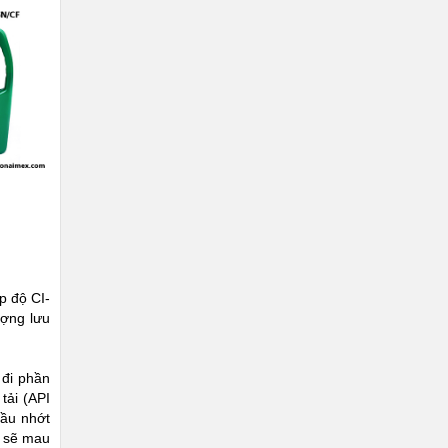
p độ CI-
ượng lưu
 đi phần
tải (API
dầu nhớt
ơ sẽ mau