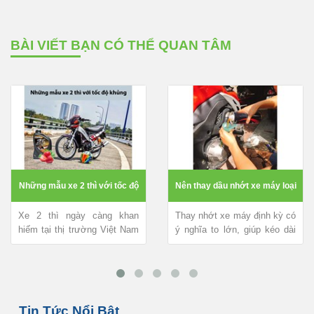
BÀI VIẾT BẠN CÓ THỂ QUAN TÂM
tốc độ
Nên thay dầu nhớt xe máy loại
KINH NGHIỆM THAY NH
 khan
Thay nhớt xe máy định kỳ có
Bạn đam mê với kiểu
0.8 hay 1L ?
TAY GA MỚI MUA
ệt Nam
ý nghĩa to lớn, giúp kéo dài
sành điệu của dòng x
, giá
tuổi thọ động cơ, xe vận
ga. Bạn mới tậu và đa
hành...
hiểu kinh...
Tin Tức Nổi Bật