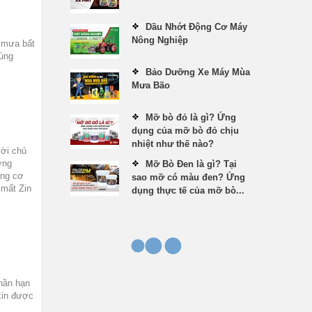
Dầu Nhớt Động Cơ Máy
Nông Nghiệp
 mưa bất
cùng
Bảo Dưỡng Xe Máy Mùa
Mưa Bão
Mỡ bò đỏ là gì? Ứng
dụng của mỡ bò đỏ chịu
nhiệt như thế nào?
ười chủ
ững
Mỡ Bò Đen là gì? Tại
ộng cơ
sao mỡ có màu đen? Ứng
 mất Zin
dụng thực tế của mỡ bò...
phần hạn
xin được