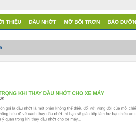
ỚI THIỆU
DẦU NHỚT
MỠ BÔI TRƠN
BẢO DƯỠN
e
 TRỌNG KHI THAY DẦU NHỚT CHO XE MÁY
:25
n gọi là dầu nhớt là một phần không thể thiếu đối với vòng đời của mỗi chi
hông hiểu rõ về cách thay dầu nhớt thì bạn sẽ gián tiếp làm hư hại chiếc xe 
 ý quan trọng khi thay dầu nhớt cho xe máy....