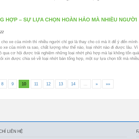
G HỢP – SỰ LỰA CHỌN HOÀN HẢO MÀ NHIỀU NGƯỜI
:22
 cho xe của mình thì nhiều người chỉ gọi là thay cho có mà ít để ý đến mình
ho xe của mình ra sao, chất lượng như thế nào, loại nhớt nào đi được lâu. Vì 
 qua cơ hội được trải nghiệm những loại nhớt phù hợp mà lại không tốn quá
tôi xin được chia sẻ về loại nhớt bán tổng hợp, một sự lựa chọn tốt mà nhiề
8
9
10
11
12
13
14
…
»
»»
CHỈ LIÊN HỆ
F