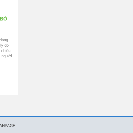
 BỎ
 đang
lý do
 nhiều
u người
ANPAGE