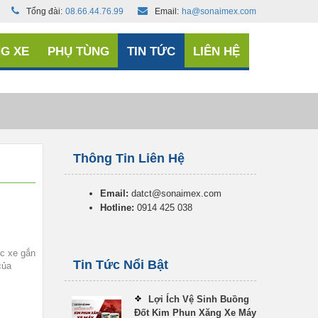
Tổng đài:
08.66.44.76.99
Email:
ha@sonaimex.com
G XE
PHỤ TÙNG
TIN TỨC
LIÊN HỆ
Thông Tin Liên Hệ
Email:
datct@sonaimex.com
Hotline:
0914 425 038
ếc xe gắn
Tin Tức Nổi Bật
của
Lợi Ích Vệ Sinh Buồng
Đốt Kim Phun Xăng Xe Máy