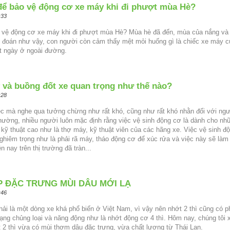
ể bảo vệ động cơ xe máy khi đi phượt mùa Hè?
:33
 vệ động cơ xe máy khi đi phượt mùa Hè? Mùa hè đã đến, mùa của nắng và
hó đoán như vậy, con người còn cảm thấy mệt mỏi huống gì là chiếc xe máy 
ốt ngày ở ngoài đường.
 và buồng đốt xe quan trọng như thế nào?
:28
ệc mà nghe qua tưởng chừng như rất khó, cũng như rất khó nhằn đối với ng
ường, nhiều người luôn mặc định rằng việc vệ sinh động cơ là dành cho nh
ỹ thuật cao như là thợ máy, kỹ thuật viên của các hãng xe. Việc vệ sinh đ
hiêm trọng như là phải rã máy, tháo động cơ để xúc rửa và việc này sẽ làm
n nay trên thị trường đã tràn...
P ĐẶC TRƯNG MÙI DÂU MỚI LẠ
:46
hải là một dòng xe khá phổ biến ở Việt Nam, vì vậy nên nhớt 2 thì cũng có 
ng chủng loại và năng động như là nhớt động cơ 4 thì. Hôm nay, chúng tôi 
 2 thì vừa có mùi thơm dâu đặc trưng, vừa chất lượng từ Thái Lan.