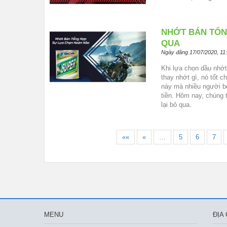
NHỚT BÁN TỔN
QUA
Ngày đăng 17/07/2020, 11
Khi lựa chọn dầu nhớt
thay nhớt gì, nó tốt c
này mà nhiều người bỏ
tiền. Hôm nay, chúng 
lại bỏ qua.
««
«
…
5
6
7
MENU
ĐỊA 