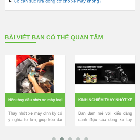
► 
Có cần súc rửa động cơ cho xe máy không?
BÀI VIẾT BẠN CÓ THỂ QUAN TÂM
Nên thay dầu nhớt xe máy loại
KINH NGHIỆM THAY NHỚT XE
Thay nhớt xe máy định kỳ có
Bạn đam mê với kiểu dáng
0.8 hay 1L ?
TAY GA MỚI MUA
ý nghĩa to lớn, giúp kéo dài
sành điệu của dòng xe tay
tuổi thọ động cơ, xe vận
ga. Bạn mới tậu và đang tìm
hành...
hiểu kinh...