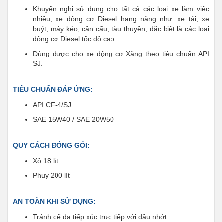
Khuyến nghị sử dụng cho tất cả các loại xe làm việc
nhiều, xe động cơ Diesel hạng nặng như: xe tải, xe
buýt, máy kéo, cần cẩu, tàu thuyền, đặc biệt là các loại
động cơ Diesel tốc độ cao.
Dùng được cho xe động cơ Xăng theo tiêu chuẩn API
SJ.
TIÊU CHUẨN ĐÁP ỨNG:
API CF-4/SJ
SAE 15W40 / SAE 20W50
QUY CÁCH ĐÓNG GÓI:
Xô 18 lít
Phuy 200 lít
AN TOÀN KHI SỬ DỤNG:
Tránh để da tiếp xúc trực tiếp với dầu nhớt