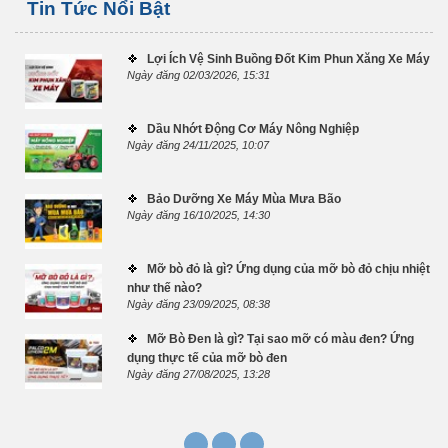
Tin Tức Nổi Bật
(bao gồm xe có Turbo tăng
áp và phun Diesel điện tử),
đồng thời có thể sử dụng cho
Lợi Ích Vệ Sinh Buồng Đốt Kim Phun Xăng Xe Máy
xe động cơ Xăng. Sản phẩm
Ngày đăng 02/03/2026, 15:31
dầu nhớt BCP của Tập Đoàn
Năng Lượng Bangchak
Petroleum Thái Lan, được
Dầu Nhớt Động Cơ Máy Nông Nghiệp
Ngày đăng 24/11/2025, 10:07
sản xuất tại Thái và nhập
khẩu trực tiếp về Việt Nam
bởi Sonaimex.
Bảo Dưỡng Xe Máy Mùa Mưa Bão
Ngày đăng 16/10/2025, 14:30
Mỡ bò đỏ là gì? Ứng dụng của mỡ bò đỏ chịu nhiệt
như thế nào?
Ngày đăng 23/09/2025, 08:38
Mỡ Bò Đen là gì? Tại sao mỡ có màu đen? Ứng
dụng thực tế của mỡ bò đen
Ngày đăng 27/08/2025, 13:28