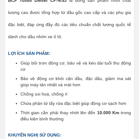
BCP Turbo Diesel CF-4/SJ
là dòng sản phẩm nhớt chất
lượng cao được tổng hợp từ dầu gốc cao cấp và các phụ gia
đặc biệt, đáp ứng đầy đủ các tiêu chuẩn chất lượng quốc tế
dành cho dầu nhờn xe ô tô.
LỢI ÍCH SẢN PHẨM:
Giúp bôi trơn động cơ, bảo vệ và kéo dài tuổi thọ động
cơ
Bảo vệ động cơ khỏi cặn dầu, đặc dầu, giảm ma sát
giúp máy tản nhiệt và mát hơn
Chống oxi hoá, chống rỉ
Chứa phân tử tẩy rửa đặc biệt giúp động cơ sạch hơn
Thời gian cần phải thay nhớt lên đến
10.000 Km
trong
điều kiện bình thường
KHUYẾN NGHỊ SỬ DỤNG: