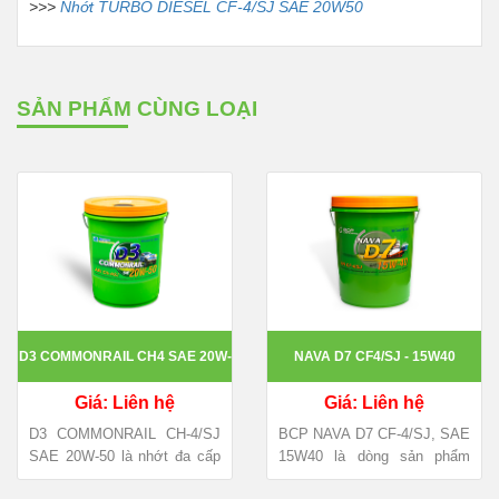
>>>
Nhớt TURBO DIESEL CF-4/SJ SAE 20W50
SẢN PHẨM CÙNG LOẠI
D3 COMMONRAIL CH4 SAE 20W-
NAVA D7 CF4/SJ - 15W40
Giá: Liên hệ
Giá: Liên hệ
50
D3 COMMONRAIL CH-4/SJ
BCP NAVA D7 CF-4/SJ, SAE
SAE 20W-50 là nhớt đa cấp
15W40 là dòng sản phẩm
bán tổng hợp chất lượng cao
nhớt chất lượng cao chuyên