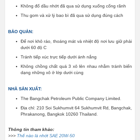
Không đổ dầu nhớt đã qua sử dụng xuống cống rãnh
Thu gom và xử lý bao bì đã qua sử dụng đúng cách
BẢO QUẢN:
Để nơi khô ráo, thoáng mát và nhiệt độ nơi lưu giữ phải
dưới 60 độ C
Tránh tiếp xúc trực tiếp dưới ánh nắng
Không chồng chất quá 3 xô lên nhau nhằm tránh biến
dạng những xô ở lớp dưới cùng
NHÀ SẢN XUẤT:
The Bangchak Petroleum Public Company Limited.
Địa chỉ: 210 Soi Sukhumvit 64 Sukhumvit Rd, Bangchak,
Phrakanong, Bangkok 10260 Thailand.
Thông tin tham khảo:
>>>
Thế nào là nhớt SAE 20W-50