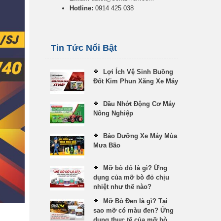
Hotline:
0914 425 038
Tin Tức Nổi Bật
Lợi Ích Vệ Sinh Buồng
Đốt Kim Phun Xăng Xe Máy
Dầu Nhớt Động Cơ Máy
Nông Nghiệp
Bảo Dưỡng Xe Máy Mùa
Mưa Bão
Mỡ bò đỏ là gì? Ứng
dụng của mỡ bò đỏ chịu
nhiệt như thế nào?
Mỡ Bò Đen là gì? Tại
sao mỡ có màu đen? Ứng
dụng thực tế của mỡ bò...