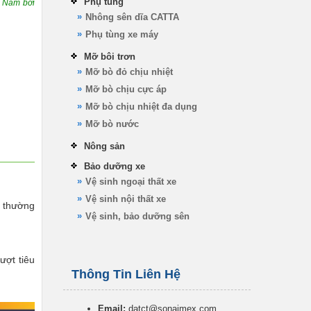
Phụ tùng
t Nam bởi
Nhông sên dĩa CATTA
Phụ tùng xe máy
Mỡ bôi trơn
Mỡ bò đỏ chịu nhiệt
Mỡ bò chịu cực áp
Mỡ bò chịu nhiệt đa dụng
Mỡ bò nước
Nông sản
Bảo dưỡng xe
Vệ sinh ngoại thất xe
Vệ sinh nội thất xe
l thường
Vệ sinh, bảo dưỡng sên
ượt tiêu
Thông Tin Liên Hệ
Email:
datct@sonaimex.com