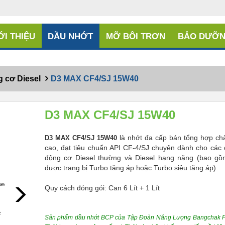
ỚI THIỆU
DẦU NHỚT
MỠ BÔI TRƠN
BẢO DƯỠN
 cơ Diesel
D3 MAX CF4/SJ 15W40
D3 MAX CF4/SJ 15W40
là nhớt đa cấp bán tổng hợp ch
D3 MAX CF4/SJ 15W40
cao, đạt tiêu chuẩn API CF-4/SJ chuyên dành cho các
động cơ Diesel thường và Diesel hạng nặng (bao gồ
được trang bị Turbo tăng áp hoặc Turbo siêu tăng áp).
Quy cách đóng gói: Can 6 Lít + 1 Lít
Next
Sản phẩm dầu nhớt BCP của Tập Đoàn Năng Lượng Bangchak P