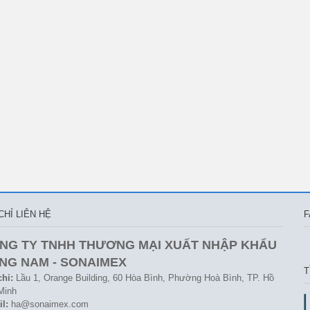
CHỈ LIÊN HỆ
F
NG TY TNHH THƯƠNG MẠI XUẤT NHẬP KHẨU
NG NAM - SONAIMEX
T
chỉ:
Lầu 1, Orange Building, 60 Hòa Bình, Phường Hoà Bình, TP. Hồ
Minh
l:
ha@sonaimex.com