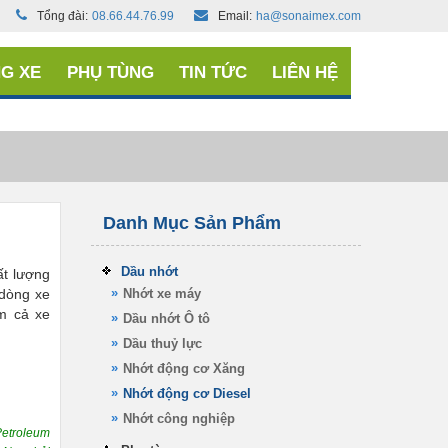
Tổng đài:
08.66.44.76.99
Email:
ha@sonaimex.com
G XE
PHỤ TÙNG
TIN TỨC
LIÊN HỆ
Danh Mục Sản Phẩm
Dầu nhớt
ất lượng
 dòng xe
Nhớt xe máy
m cả xe
Dầu nhớt Ô tô
Dầu thuỷ lực
Nhớt động cơ Xăng
Nhớt động cơ Diesel
Nhớt công nghiệp
etroleum