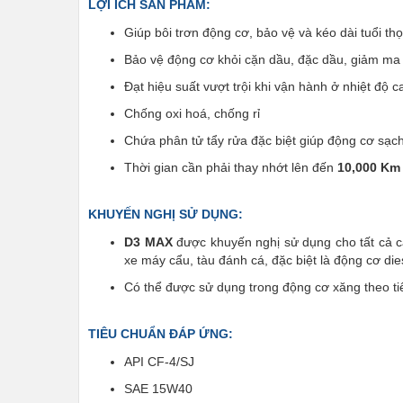
LỢI ÍCH SẢN PHẨM:
Giúp bôi trơn động cơ, bảo vệ và kéo dài tuổi th
Bảo vệ động cơ khỏi cặn dầu, đặc dầu, giảm ma 
Đạt hiệu suất vượt trội khi vận hành ở nhiệt độ
Chống oxi hoá, chống rỉ
Chứa phân tử tẩy rửa đặc biệt giúp động cơ sạc
Thời gian cần phải thay nhớt lên đến
10,000 K
KHUYẾN NGHỊ SỬ DỤNG:
D3 MAX
được khuyến nghị sử dụng cho tất cả cá
xe máy cẩu, tàu đánh cá, đặc biệt là động cơ die
Có thể được sử dụng trong động cơ xăng theo ti
TIÊU CHUẨN ĐÁP ỨNG:
API CF-4/SJ
SAE 15W40