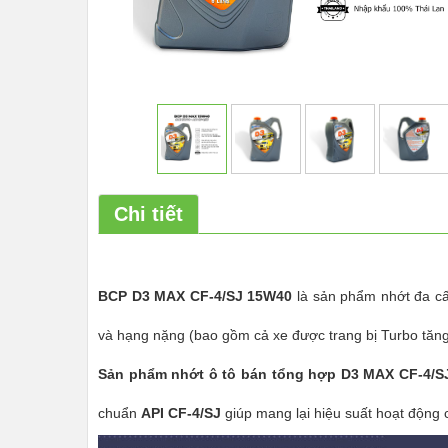
Chi tiết
BCP
D3 MAX CF-4/SJ 15W40
là sản phẩm nhớt đa cấ
và hạng nặng (bao gồm cả xe được trang bị Turbo tăng
Sản phẩm nhớt ô tô bán tổng hợp D3 MAX CF-4/S
chuẩn
API CF-4/SJ
giúp mang lại hiệu suất hoạt động 