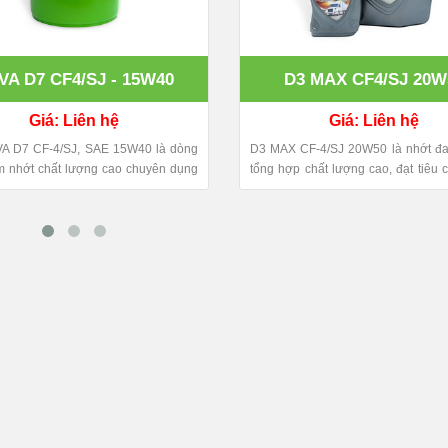
VA D7 CF4/SJ - 15W40
D3 MAX CF4/SJ 20W
Giá: Liên hệ
Giá: Liên hệ
A D7 CF-4/SJ, SAE 15W40 là dòng
D3 MAX CF-4/SJ 20W50 là nhớt đa
 nhớt chất lượng cao chuyên dụng
tổng hợp chất lượng cao, đạt tiêu 
 cơ thuyền. NAVA D7 CF-4/SJ được
CF-4/SJ chuyên dành cho các dòn
 từ dầu gốc cao cấp và các phụ gia
cơ Diesel thường và Diesel hạng 
, đáp ứng đầy đủ các tiêu chuẩn chất
gồm cả xe được trang bị Turbo tăn
uốc tế dành cho dầu nhờn động cơ
Turbo siêu tăng áp). ​ Sản phẩm
uyền. Sản phẩm dầu nhớt BCP
BCP của Tập Đoàn Năng Lượng 
p Đoàn Năng Lượng Bangchak
Petroleum Thái Lan, được sản xuất
m Thái Lan, được sản xuất tại Thái
và nhập khẩu trực tiếp về Việt
 khẩu trực tiếp về Việt Nam bởi
Sonaimex.
x.