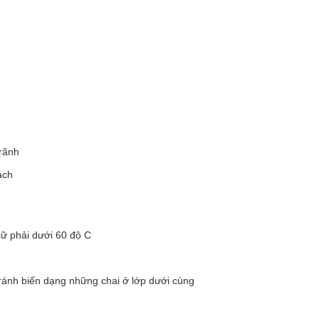
rãnh
ách
iữ phải dưới 60 độ C
ánh biến dạng những chai ở lớp dưới cùng