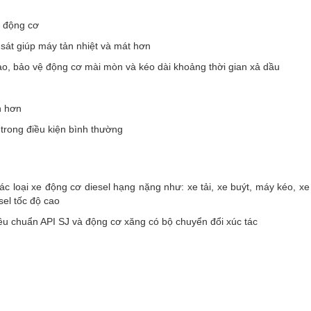
ọ động cơ
sát giúp máy tản nhiệt và mát hơn
 cao, bảo vệ động cơ mài mòn và kéo dài khoảng thời gian xả dầu
h hơn
m
trong điều kiện bình thường
c loại xe động cơ diesel hạng nặng như: xe tải, xe buýt, máy kéo, xe 
sel tốc độ cao
êu chuẩn API SJ và động cơ xăng có bộ chuyển đổi xúc tác