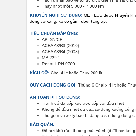
Tạo ra màn bảo vệ tối ưu giúp giảm ma sát cho c
Thay nhớt mỗi 5,000 - 7,000 km
KHUYẾN NGHỊ SỬ DỤNG:
GE PLUS được khuyến khích
động cơ xăng, xe có gắn Tubor tăng áp.
TIÊU CHUẨN ĐÁP ỨNG:
API SN/CF
ACEA A3/B3 (2010)
ACEA A3/B4 (2008)
MB 229.1
Renault RN 0700
KÍCH CỠ:
Chai 4 lít hoặc Phuy 200 lít
QUY CÁCH ĐÓNG GÓI:
Thùng 6 Chai x 4 lít hoặc Phuy
AN TOÀN KHI SỬ DỤNG:
Tránh để da tiếp xúc trực tiếp với dầu nhớt
Không đổ dầu nhớt đã qua sử dụng xuống cống 
Thu gom và xử lý bao bì đã qua sử dụng đúng c
BẢO QUẢN:
Để nơi khô ráo, thoáng mát và nhiệt độ nơi lưu g