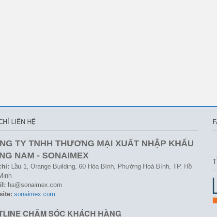
CHỈ LIÊN HỆ
F
NG TY TNHH THƯƠNG MẠI XUẤT NHẬP KHẨU
NG NAM - SONAIMEX
T
chỉ:
Lầu 1, Orange Building, 60 Hòa Bình, Phường Hoà Bình, TP. Hồ
Minh
l:
ha@sonaimex.com
site:
sonaimex.com
TLINE CHĂM SÓC KHÁCH HÀNG