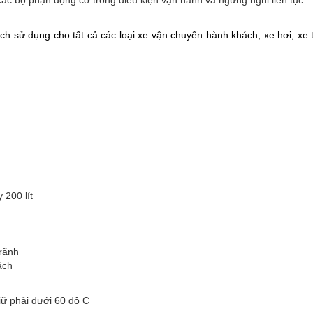
ác bộ phận động cơ trong điều kiện vận hành và ngưng nghỉ liên tục
 sử dụng cho tất cả các loại xe vận chuyển hành khách, xe hơi, xe 
 200 lít
rãnh
ách
iữ phải dưới 60 độ C