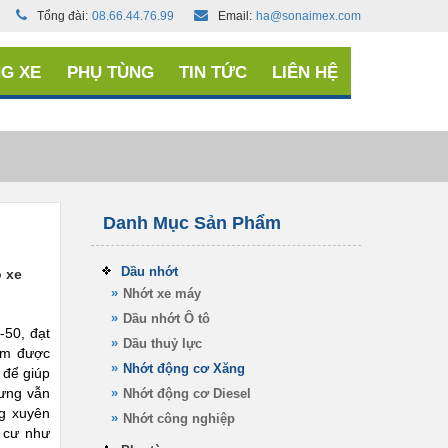
Tổng đài:
08.66.44.76.99
Email:
ha@sonaimex.com
G XE
PHỤ TÙNG
TIN TỨC
LIÊN HỆ
Danh Mục Sản Phẩm
Dầu nhớt
 xe
Nhớt xe máy
Dầu nhớt Ô tô
50, đạt
Dầu thuỷ lực
ẩm được
Nhớt động cơ Xăng
 để giúp
hưng vẫn
Nhớt động cơ Diesel
ng xuyên
Nhớt công nghiệp
 cư như