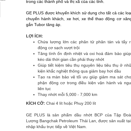
trong các thành phố và thị xã của các tỉnh.
GE PLUS được khuyến khích sử dụng cho tất cả các loạ
chuyển hành khách, xe hơi, xe thể thao động cơ xăn
gắn Tubor tăng áp.
LỢI ÍCH:
Chứa lượng lớn các phân tử phân tán và tẩy r
động cơ sạch vượt trội
Tăng tính ổn định nhiệt và oxi hoá đảm bảo giúp
kéo dài thời gian cần phải thay nhớt
Giúp tiết kiệm tiêu thụ nguyên liệu tiêu thụ ở nh
kiện khắc nghiệt thông qua giảm bay hơi dầu
Tạo ra màn bảo vệ tối ưu giúp giảm ma sát ch
phận động cơ trong điều kiện vận hành và ngư
liên tục
Thay nhớt mỗi 5,000 - 7,000 km
KÍCH CỠ:
Chai 4 lít hoặc Phuy 200 lít
GE PLUS
là sản phẩm dầu nhớt BCP của Tập Đo
Lượng Bangchak Petroleum Thái Lan, được sản xuất tại
nhập khẩu trực tiếp về Việt Nam.