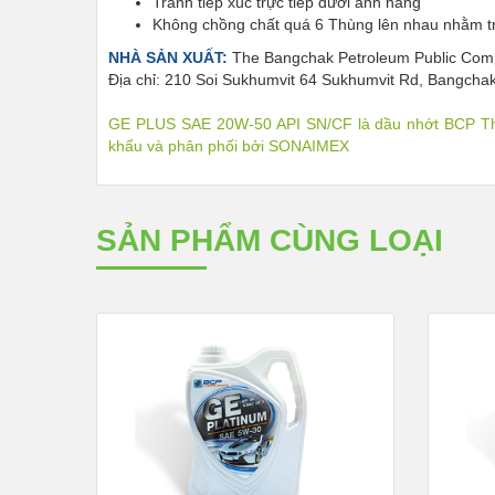
Tránh tiếp xúc trực tiếp dưới ánh nắng
Không chồng chất quá 6 Thùng lên nhau nhằm tr
NHÀ SẢN XUẤT:
The Bangchak Petroleum Public Comp
Địa chỉ: 210 Soi Sukhumvit 64 Sukhumvit Rd, Bangcha
GE PLUS SAE 20W-50 API SN/CF là dầu nhớt BCP Thái
khẩu và phân phối bởi SONAIMEX
SẢN PHẨM CÙNG LOẠI