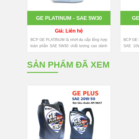
GE PLATINUM - SAE 5W30
GE
Giá: Liên hệ
BCP GE PLATINUM là nhớt đa cấp tổng hợp
BCP GE S
toàn phần SAE 5W30 chất lượng cao dành
SAE 10W
cho xe ô tô động cơ xăng ​ Sản phẩm dầu
động cơ
nhớt BCP của Tập Đoàn Năng Lượng
dầu nhớ
SẢN PHẨM ĐÃ XEM
Bangchak Petroleum Thái Lan, được sản
Bangcha
xuất tại Thái và nhập khẩu trực tiếp về Việt
xuất tại
Nam bởi Sonaimex.
Nam bởi