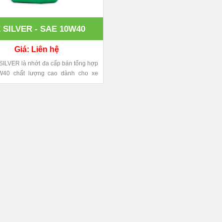
 SILVER - SAE 10W40
Giá: Liên hệ
ILVER là nhớt đa cấp bán tổng hợp
40 chất lượng cao dành cho xe
 xăng và động cơ dầu. ​ Sản phẩm
t BCP của Tập Đoàn Năng Lượng
k Petroleum Thái Lan, được sản
 Thái và nhập khẩu trực tiếp về Việt
 Sonaimex.