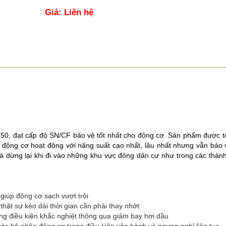
Giá: Liên hệ
50, đạt cấp độ SN/CF bảo vệ tốt nhất cho động cơ. Sản phẩm được 
p động cơ hoạt động với năng suất cao nhất, lâu nhất nhưng vẫn bảo
và dừng lại khi đi vào những khu vực đông dân cư như trong các thàn
giúp động cơ sạch vượt trội
thật sự kéo dài thời gian cần phải thay nhớt
hững điều kiện khắc nghiệt thông qua giảm bay hơi dầu