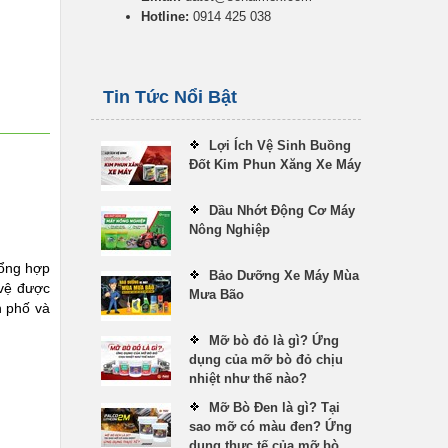
Hotline:
0914 425 038
Tin Tức Nổi Bật
Lợi Ích Vệ Sinh Buồng
Đốt Kim Phun Xăng Xe Máy
Dầu Nhớt Động Cơ Máy
Nông Nghiệp
tổng hợp
Bảo Dưỡng Xe Máy Mùa
 vệ được
Mưa Bão
h phố và
Mỡ bò đỏ là gì? Ứng
dụng của mỡ bò đỏ chịu
nhiệt như thế nào?
Mỡ Bò Đen là gì? Tại
sao mỡ có màu đen? Ứng
dụng thực tế của mỡ bò...