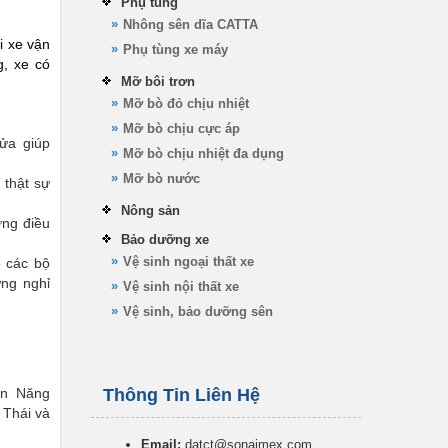
Phụ tùng
Nhông sên dĩa CATTA
i xe vận
Phụ tùng xe máy
g, xe có
Mỡ bôi trơn
Mỡ bò đỏ chịu nhiệt
Mỡ bò chịu cực áp
ửa giúp
Mỡ bò chịu nhiệt đa dụng
Mỡ bò nước
 thật sự
Nông sản
ững điều
Bảo dưỡng xe
Vệ sinh ngoại thất xe
o các bộ
ng nghỉ
Vệ sinh nội thất xe
Vệ sinh, bảo dưỡng sên
àn Năng
Thông Tin Liên Hệ
 Thái và
Email:
datct@sonaimex.com