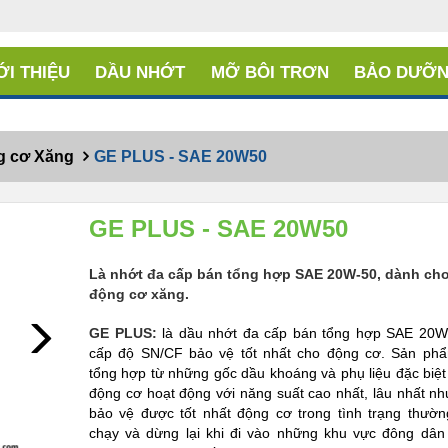
ỚI THIỆU
DẦU NHỚT
MỠ BÔI TRƠN
BẢO DƯỠN
g cơ Xăng
GE PLUS - SAE 20W50
GE PLUS - SAE 20W50
Là nhớt đa cấp bán tổng hợp SAE 20W-50, dành cho
động cơ xăng.
Next
GE PLUS:
là dầu nhớt đa cấp bán tổng hợp SAE 20W-
cấp độ SN/CF bảo vệ tốt nhất cho động cơ. Sản ph
tổng hợp từ những gốc dầu khoáng và phụ liệu đặc biệt
động cơ hoạt động với năng suất cao nhất, lâu nhất n
bảo vệ được tốt nhất động cơ trong tình trạng thườ
chạy và dừng lại khi đi vào những khu vực đông dân